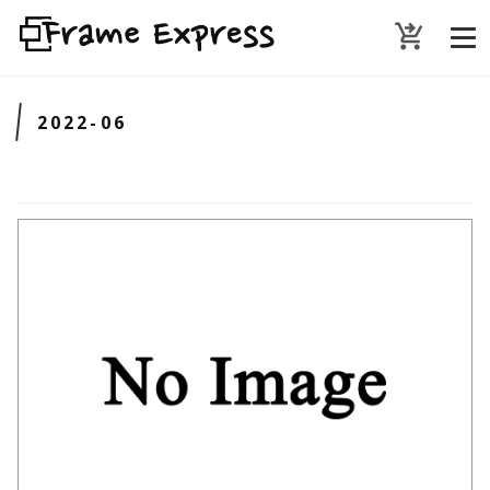
shopping_cart_checkout
2022-06