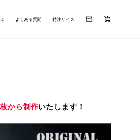
mail_outline
shopping_cart_checkout
ぶ
よくある質問
特注サイズ
1枚から制作
いたします！