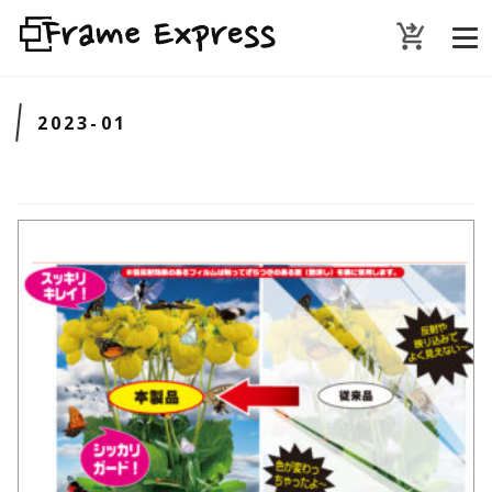
shopping_cart_checkout
2023-01