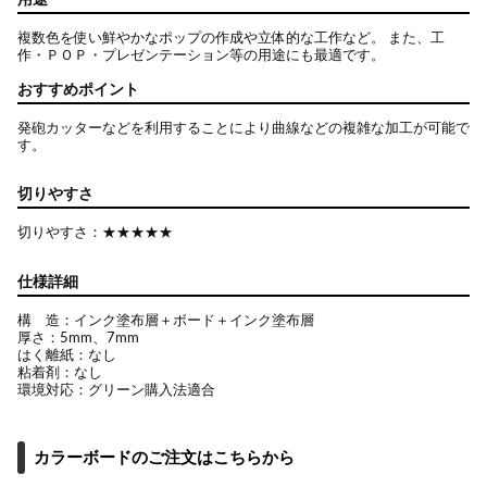
用途
複数色を使い鮮やかなポップの作成や立体的な工作など。 また、工
作・ＰＯＰ・プレゼンテーション等の用途にも最適です。
おすすめポイント
発砲カッターなどを利用することにより曲線などの複雑な加工が可能で
す。
切りやすさ
切りやすさ：★★★★★
仕様詳細
構 造：インク塗布層＋ボード＋インク塗布層
厚さ：5mm、7mm
はく離紙：なし
粘着剤：なし
環境対応：グリーン購入法適合
カラーボードのご注文はこちらから