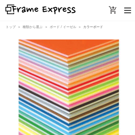
shopping_cart_checkout
トップ
種類から選ぶ
ボード / イーゼル
カラーボード