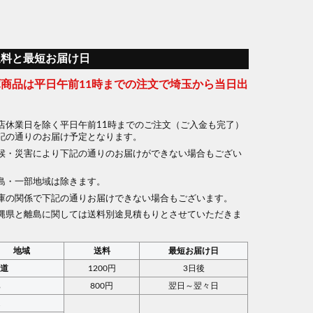
送料と最短お届け日
庫商品は平日午前11時までの注文で埼玉から当日出
店休業日を除く平日午前11時までのご注文（ご入金も完了）
記の通りのお届け予定となります。
候・災害により下記の通りのお届けができない場合もござい
。
島・一部地域は除きます。
庫の関係で下記の通りお届けできない場合もございます。
縄県と離島に関しては送料別途見積もりとさせていただきま
地域
送料
最短お届け日
海道
1200円
3日後
北
800円
翌日～翌々日
東