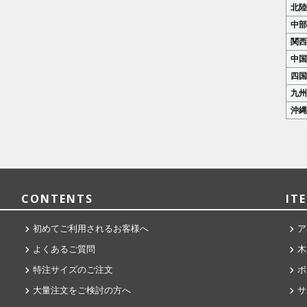
北
中
関
中
四
九
沖
CONTENTS
IT
初めてご利用されるお客様へ
ア
よくあるご質問
木
特注サイズのご注文
ボ
大量注文をご検討の方へ
サ