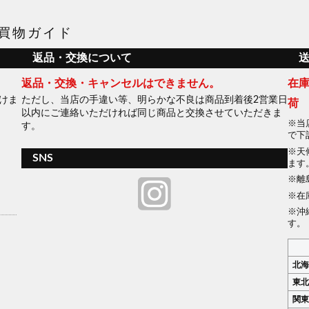
買物ガイド
返品・交換について
返品・交換・キャンセルはできません。
在
だけま
ただし、当店の手違い等、明らかな不良は商品到着後2営業日
荷
以内にご連絡いただければ同じ商品と交換させていただきま
当
す。
で下
天
SNS
ます
離
在
沖
す。
北
東
関