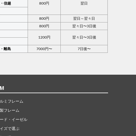
陸・信越
800円
翌日
部
西
800円
翌日～翌々日
国
800円
翌々日〜3日後
国
1200円
翌々日〜3日後
州
縄・離島
7000円〜
7日後〜
EM
ルミフレーム
製フレーム
ード・イーゼル
イズで選ぶ