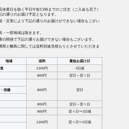
店休業日を除く平日午前11時までのご注文（ご入金も完了）
記の通りのお届け予定となります。
候・災害により下記の通りのお届けができない場合もござい
。
島・一部地域は除きます。
庫の関係で下記の通りお届けできない場合もございます。
縄県と離島に関しては送料別途見積もりとさせていただきま
地域
送料
最短お届け日
海道
1200円
3日後
北
800円
翌日～翌々日
東
陸・信越
800円
翌日
部
西
800円
翌日～翌々日
国
800円
翌々日〜3日後
国
1200円
翌々日〜3日後
州