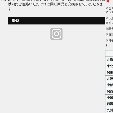
荷
以内にご連絡いただければ同じ商品と交換させていただきま
当
す。
で下
天
SNS
ます
離
在
沖
す。
北
東
関
北
中
関
中
四
九