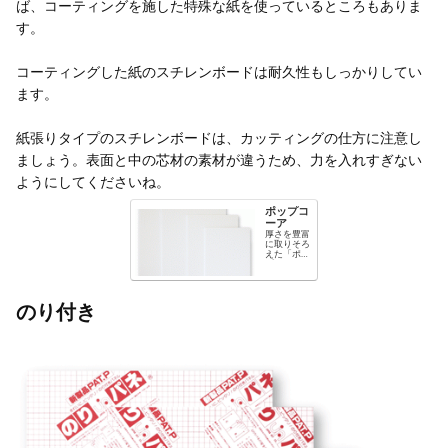
ば、コーティングを施した特殊な紙を使っているところもありま
す。
コーティングした紙のスチレンボードは耐久性もしっかりしてい
ます。
紙張りタイプのスチレンボードは、カッティングの仕方に注意し
ましょう。表面と中の芯材の素材が違うため、力を入れすぎない
ようにしてくださいね。
ポップコ
ーア
厚さを豊富
に取りそろ
えた「ポッ
プコー
ア」。立体
加工、モデ
リング制
作、POPや
のり付き
プレゼンテ
ーションに
最適です。