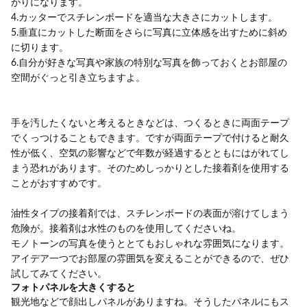
がりになります。
4.カッターでスチレンボードを適当な大きさにカットします。
5.垂直にカットした断面をさらに写真に立体感を出すために斜め
に切ります。
6.自分が好きな写真や家族の特別な写真を飾っておくとお部屋の
空間がぐっと引き立ちますよ。
手を汚したくないと考えるときなどは、つくるときに両面テープ
でくっつけることもできます。ですが両面テープで付けると耐久
性が低く、空気の影響などで年数が経過するとともにはがれてし
まう恐れがあります。そのためしっかりとした接着剤を使用する
ことがおすすめです。
油性タイプの接着剤では、スチレンボードの表面が溶けてしまう
危険が。接着剤は水性のものを使用してくださいね。
モノトーンの写真を使うととてもおしゃれな雰囲気になります。
アイデア一つでお部屋の雰囲気を変えることができるので、ぜひ
試してみてください。
フォトパネルを大きくすると
観光地などで顔出しパネルがありますね。そうしたパネルにもス