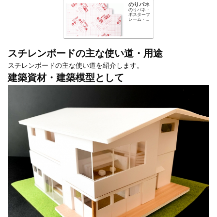
のりパネ
のりパネ・
ポスターフ
レーム・パ
ネルの事な
ら、メーカ
ー直取引で
業界最安値
のフレーム
エクスプレ
スチレンボードの主な使い道・用途
ス
スチレンボードの主な使い道を紹介します。
建築資材・建築模型として