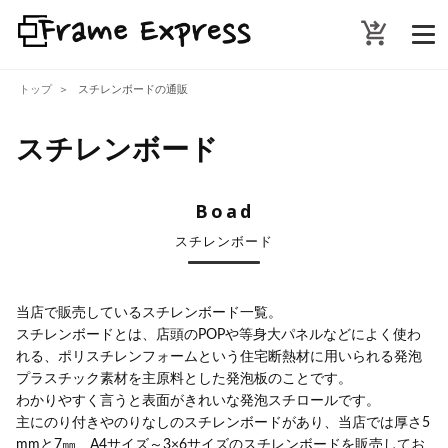
shopping_cart_checkout
トップ
スチレンボードの通販
スチレンボード
Boad
スチレンボード
当店で販売しているスチレンボード一覧。
スチレンボードとは、店頭のPOPや等身大パネルなどによく使わ
れる、ポリスチレンフォームという住宅断熱材に用いられる発泡
プラスチック素材を主原料とした発泡板のことです。
わかりやすく言うと表面がきれいな発泡スチロールです。
主にのり付きやのりなしのスチレンボードがあり、当店では厚さ5
mmと7㎜、A4サイズ～3×6サイズのスチレンボードを販売してお