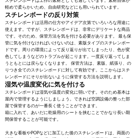
スチレンボードは工作の素材としても適しています。素材自体が
軽めで柔らかいため、自由研究などにも用いられています。
スチレンボードの反り対策
スチレンボードは活用の仕方やアイデア次第でいろいろな用途に
使えます。ですが、スチレンボードは、非常にデリケートな商品
です。そのため、保管方法を気を付ける必要があります。 最も保
管に気を付けなければいけないのは、素版タイプのスチレンボー
ドです。周りの環境によって反り返りが出てしまったり、色が変
色してしまうなどのトラブルが起こります。一度反り返ってしま
うともとには戻らなくなります。 保管方法は、素版、紙張り、の
りつき全てのスチレンボードに対して有効です。ここからはスチ
レンボードにそりが出ないように保管する方法を説明します。
湿気や温度変化に気を付ける
スチレンボードは湿気や温度の変化に弱いです。そのため基本は
屋内で管理するようにしましょう。できれば空調設備の整った部
屋で保管するのが一番長く使うことができます。
箱に入れて、あいだに乾燥用のシートを挟むことでかなり長い期
間保管することが可能です。
大きな看板やPOPなどに加工した後のスチレンボードは、両面の