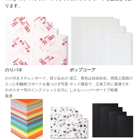
ります。
のりパネ
ポップコーア
のり付きスチレンボード。切り込みの
加工、着色は自由自在。両面上質紙の
入った剥離紙でボードを傷つけず写真
サンド構造で、立体工作に最適です。
やポスター等のインクジェット出力に
しかもハッパーボードで軽量
最適